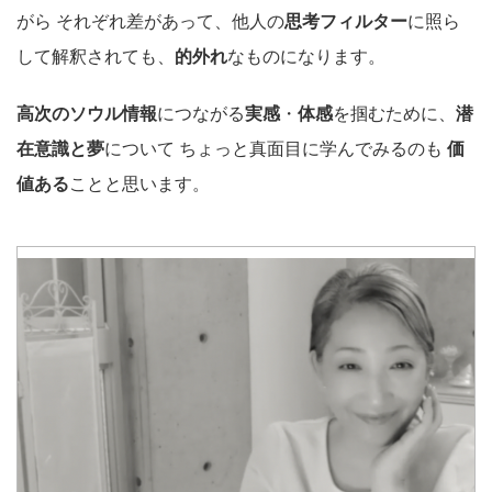
がら それぞれ差があって、他人の
思考フィルター
に照ら
して解釈されても、
的外れ
なものになります。
高次のソウル情報
につながる
実感
・
体感
を掴むために、
潜
在意識と夢
について ちょっと真面目に学んでみるのも
価
値ある
ことと思います。