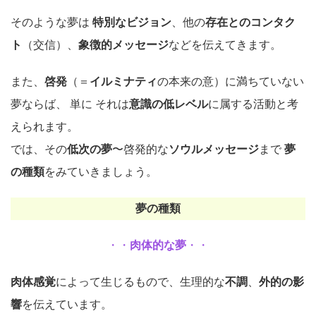
そのような夢は
特別なビジョン
、他の
存在とのコンタク
ト
（交信）、
象徴的メッセージ
などを伝えてきます。
また、
啓発
（＝
イルミナティ
の本来の意）に満ちていない
夢ならば、 単に それは
意識の低レベル
に属する活動と考
えられます。
では、その
低次の夢
〜啓発的な
ソウルメッセージ
まで
夢
の種類
をみていきましょう。
夢の種類
・・
肉体的な夢
・・
肉体感覚
によって生じるもので、生理的な
不調
、
外的の影
響
を伝えています。