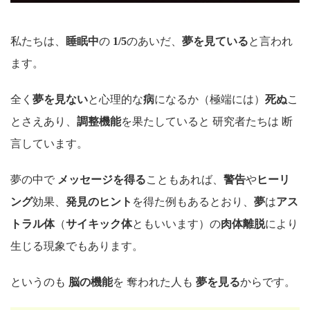
私たちは、
睡眠中
の
1/5
のあいだ、
夢を見ている
と言われ
ます。
全く
夢を見ない
と心理的な
病
になるか（極端には）
死ぬ
こ
とさえあり、
調整機能
を果たしていると 研究者たちは 断
言しています。
夢の中で
メッセージを得る
こともあれば、
警告
や
ヒーリ
ング
効果、
発見のヒント
を得た例もあるとおり、
夢
は
アス
トラル体
（
サイキック体
ともいいます）の
肉体離脱
により
生じる現象でもあります。
というのも
脳の機能
を 奪われた人も
夢を見る
からです。