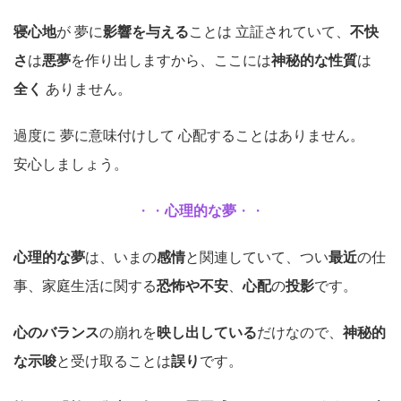
寝心地
が 夢に
影響を与える
ことは 立証されていて、
不快
さ
は
悪夢
を作り出しますから、ここには
神秘的な性質
は
全く
ありません。
過度に 夢に意味付けして 心配することはありません。
安心しましょう。
・・
心理的な夢
・・
心理的な夢
は、いまの
感情
と関連していて、つい
最近
の仕
事、家庭生活に関する
恐怖や不安
、
心配
の
投影
です。
心のバランス
の崩れを
映し出している
だけなので、
神秘的
な示唆
と受け取ることは
誤り
です。