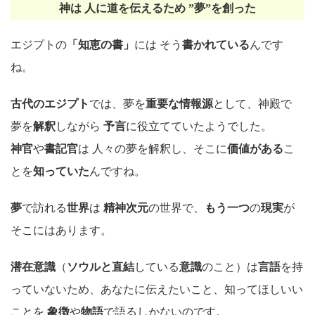
神は 人に道を伝えるため ”夢”を創った
エジプトの
「知恵の書」
には そう
書かれている
んです
ね。
古代のエジプト
では、夢を
重要な情報源
として、神殿で
夢を
解釈
しながら
予言
に役立てていたようでした。
神官
や
書記官
は 人々の夢を解釈し、そこに
価値がある
こ
とを
知っていた
んですね。
夢
で訪れる
世界
は
精神次元
の世界で、
もう一つ
の
現実
が
そこにはあります。
潜在意識
（
ソウルと直結
している
意識
のこと）は
言語
を持
っていないため、あなたに伝えたいこと、知ってほしいい
ことを
象徴
や
物語
で語るしかないのです。