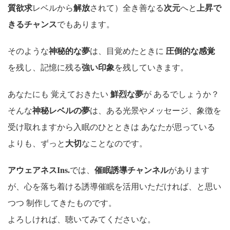
質欲求
レベルから
解放
されて）全き善なる
次元
へと
上昇で
きるチャンス
でもあります。
そのような
神秘的な夢
は、目覚めたときに
圧倒的な感覚
を残し、記憶に残る
強い印象
を残していきます。
あなたにも 覚えておきたい
鮮烈な夢
が あるでしょうか？
そんな
神秘レベルの夢
は、ある光景やメッセージ、象徴を
受け取れますから入眠のひとときは あなたが思っている
よりも、ずっと
大切
なことなのです。
アウェアネスIns.
では、
催眠誘導チャンネル
があります
が、心を落ち着ける誘導催眠を活用いただければ、と思い
つつ 制作してきたものです。
よろしければ、聴いてみてくださいな。