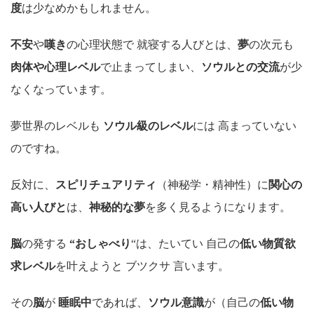
度
は少なめかもしれません。
不安
や
嘆き
の心理状態で 就寝する人びとは、
夢
の次元も
肉体や心理レベル
で止まってしまい、
ソウルとの交流
が少
なくなっています。
夢世界のレベルも
ソウル級のレベル
には 高まっていない
のですね。
反対に、
スピリチュアリティ
（神秘学・精神性）に
関心の
高い人びと
は、
神秘的な夢
を多く見るようになります。
脳
の発する
“おしゃべり
“は、たいてい 自己の
低い物質欲
求レベル
を叶えようと ブツクサ 言います。
その
脳
が
睡眠中
であれば、
ソウル意識
が（自己の
低い物