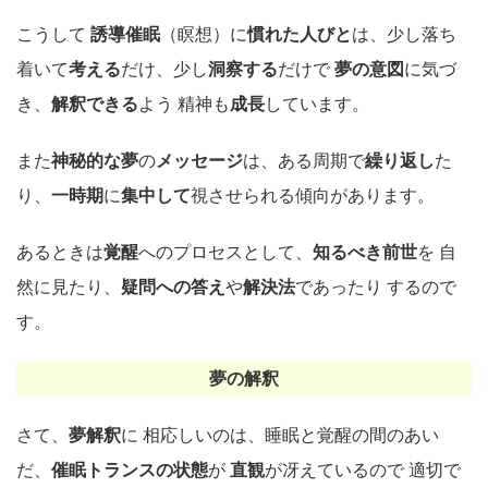
こうして
誘導催眠
（瞑想）に
慣れた人びと
は、少し落ち
着いて
考える
だけ、少し
洞察する
だけで
夢の意図
に気づ
き、
解釈できる
よう 精神も
成長
しています。
また
神秘的な夢
の
メッセージ
は、ある周期で
繰り返し
た
り、
一時期
に
集中して
視させられる傾向があります。
あるときは
覚醒
へのプロセスとして、
知るべき前世
を 自
然に見たり、
疑問への答え
や
解決法
であったり するので
す。
夢の解釈
さて、
夢解釈
に 相応しいのは、睡眠と覚醒の間のあい
だ、
催眠トランスの状態
が
直観
が冴えているので 適切で