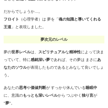
だからでしょうか…。
フロイト
（心理学者）は 夢を「
魂の知識と導いてくれる
王道
」と表現しました。
夢次元のレベル
夢の
世界レベル
は、
スピリチュアル
な
精神性
によって決ま
っていて、特に
感銘深い夢
であれば、その夢は まさに
あ
なたのソウル
が表現したものであるとみなして良いでしょ
う。
あなたの
思考
や
価値判断
が すっかり休んでいる
睡眠中
に、意識の
もっとも深いレベル
から つぶやく
独り言
が
“
夢
“。