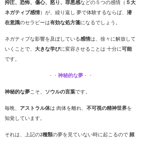
抑圧、恐怖、傷心、怒り、罪悪感
などの５つの感情（
５大
ネガティブ感情
）が、繰り返し 夢で体験するならば、
潜
在意識
のセラピーは
有効な処方箋
になるでしょう。
ネガティブな影響を及ぼしている
感情
は、徐々に解放して
いくことで、
大きな学び
に変容させることは 十分に
可能
です。
・・
神秘的な夢
・・
神秘的な夢
こそ、
ソウルの言葉
です。
毎晩、
アストラル体
は 肉体を離れ、
不可視の精神世界
を
知覚しています。
それは、上記の
2種類
の夢を見ていない時に起こるので
頻