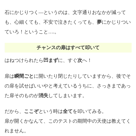
石にかじりつく―というのは、文字通りおなかが減って
も、心細くても、不安で泣きたくっても、
夢
にかじりつい
ていろ！ということ….。
チャンスの扉はすべて叩いて
はねつけられたら
凹まず
に、すぐ
次
へ！
扉は
瞬間ごと
に開いたり閉じたりしていますから、後でそ
の扉を試せばいいやと考えているうちに、さっきまであっ
た扉そのものが
消失
してしまいます。
だから、
ここぞ
という時は
全て
を叩いてみる。
扉が開くかなんて、このテストの期間中の天使は教えてく
れません。