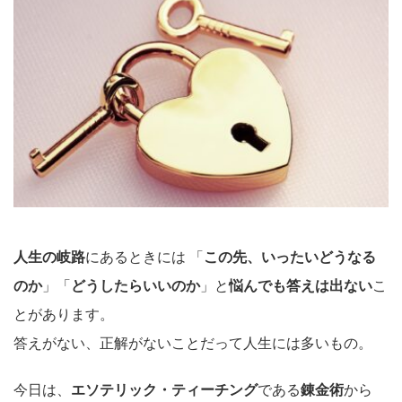
人生の岐路
にあるときには 「
この先、いったいどうなる
のか
」「
どうしたらいいのか
」と
悩んでも答えは出ない
こ
とがあります。
答えがない、正解がないことだって人生には多いもの。
今日は、
エソテリック・ティーチング
である
錬金術
から