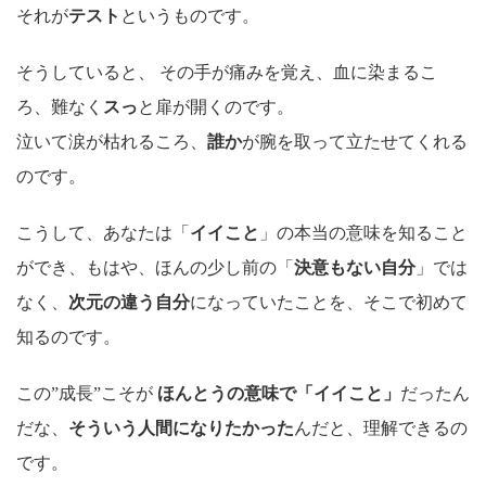
それが
テスト
というものです。
そうしていると、 その手が痛みを覚え、血に染まるこ
ろ、難なく
スっ
と扉が開くのです。
泣いて涙が枯れるころ、
誰か
が腕を取って立たせてくれる
のです。
こうして、あなたは「
イイこと
」の本当の意味を知ること
ができ、もはや、ほんの少し前の「
決意もない自分
」では
なく、
次元の違う自分
になっていたことを、そこで初めて
知るのです。
この”成長”こそが
ほんとうの意味で「イイこと」
だったん
だな、
そういう人間になりたかった
んだと、理解できるの
です。