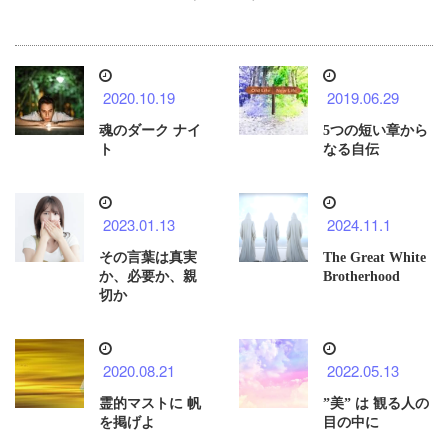
2020.10.19
2019.06.29
魂のダーク ナイ
5つの短い章から
ト
なる自伝
2023.01.13
2024.11.1
その言葉は真実
The Great White
か、必要か、親
Brotherhood
切か
2020.08.21
2022.05.13
霊的マストに 帆
”美” は 観る人の
を掲げよ
目の中に