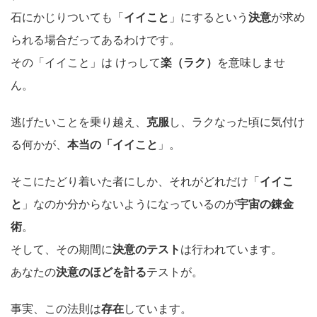
石にかじりついても「
イイこと
」にするという
決意
が求め
られる場合だってあるわけです。
その「イイこと」は けっして
楽（ラク）
を意味しませ
ん。
逃げたいことを乗り越え、
克服
し、ラクなった頃に気付け
る何かが、
本当の「イイこと
」。
そこにたどり着いた者にしか、それがどれだけ「
イイこ
と
」なのか分からないようになっているのが
宇宙の錬金
術
。
そして、その期間に
決意のテスト
は行われています。
あなたの
決意のほどを計る
テストが。
事実、この法則は
存在
しています。