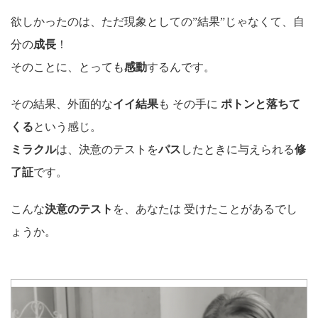
欲しかったのは、ただ現象としての”結果”じゃなくて、自
分の
成長
！
そのことに、とっても
感動
するんです。
その結果、外面的な
イイ結果
も その手に
ポトンと落ちて
くる
という感じ。
ミラクル
は、決意のテストを
パス
したときに与えられる
修
了証
です。
こんな
決意のテスト
を、あなたは 受けたことがあるでし
ょうか。