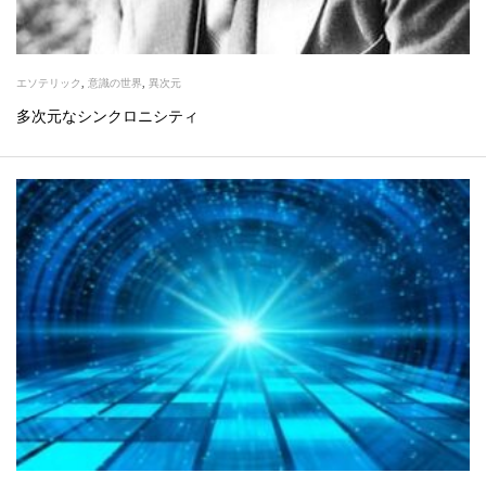
エソテリック
,
意識の世界
,
異次元
多次元なシンクロニシティ