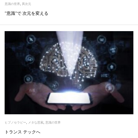
意識の世界
,
異次元
”意識”で 次元を変える
ヒプノセラピー
,
メタな思索
,
意識の世界
トランス テックへ