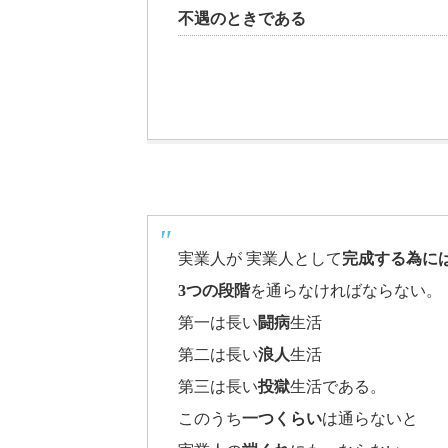
不遇のときである
実業人が 実業人として
完成する為に
3つの段階
を通らなければならない。
第一は長い
闘病
生活
第二は長い
浪人
生活
第三は長い
投獄
生活である。
このうち
一つくらい
は通らないと