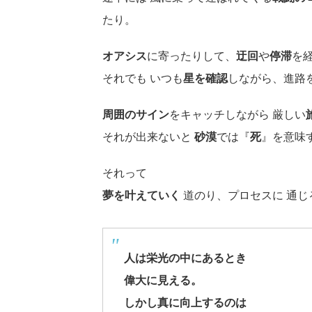
たり。
オアシス
に寄ったりして、
迂回
や
停滞
を
それでも いつも
星を確認
しながら、進路
周囲のサイン
をキャッチしながら 厳しい
それが出来ないと
砂漠
では『
死
』を意味
それって
夢を叶えていく
道のり、プロセスに 通じ
人は栄光の中にあるとき
偉大に見える。
しかし真に向上するのは