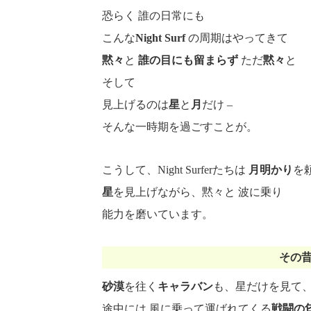
恐らく 誰の日常にも
こんな
Night Surf
の周期はやってきて
黙々
と
誰の目にも留まらず
ただ
黙々
と
そして
見上げるのは
星
と
月
だけ –
そんな一時期を過ごすことが。
こうして、Night Surferたちは
月明かり
を
星
を見上げながら、黙々と 波に乗り
能力を磨いています。
その
砂漠
を往く
キャラバン
も、星だけを見て
途中には 風に乗って運ばれてくる
戦闘の