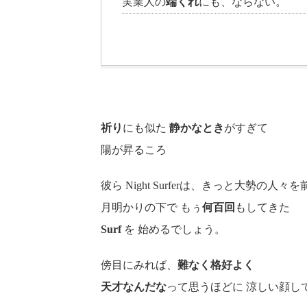
実業人の
端くれ
にも、ならない。
祈り
にも似た
静かなとき
がすぎて
陽が昇るころ
彼ら Night Surferは、きっと大勢の人々
月明かりの下で もぅ
何百回
もしてきた
Surf
を 始めるでしょう。
傍目にみれば、
難なく格好よく
天才なんだな
って思うほどに 涼しい顔し