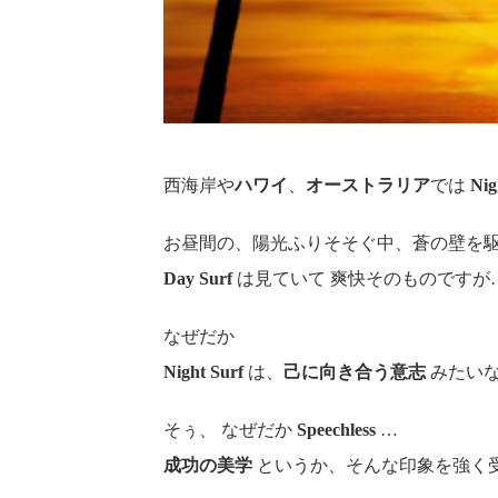
西海岸や
ハワイ
、
オーストラリア
では
Nig
お昼間の、陽光ふりそそぐ中、蒼の壁を
Day Surf
は見ていて 爽快そのものですが
なぜだか
Night Surf
は、
己に向き合う意志
みたい
そぅ、 なぜだか
Speechless
…
成功の美学
というか、そんな印象を強く