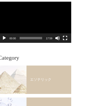
動
画
プ
レ
ー
ヤ
ー
00:00
17:59
Category
エソテリック