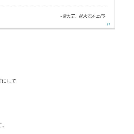
-電力王、松永安左エ門-
を前にして
て。