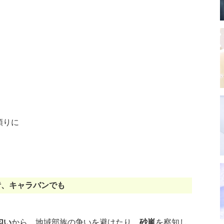
頼りに
昔、キャラバンでも
、
匂い
から、地域部族の争いを避けたり、
砂嵐
を察知し