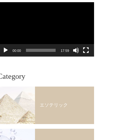
動
画
プ
レ
ー
ヤ
ー
00:00
17:59
Category
エソテリック