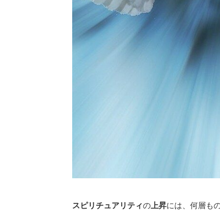
スピリチュアリティ
の
上昇
には、何層も