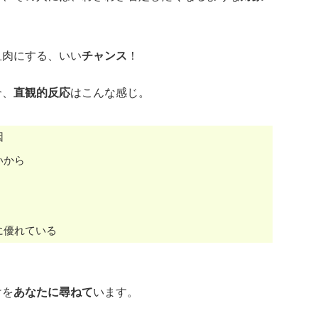
血肉にする、いい
チャンス
！
合、
直観的反応
はこんな感じ。
因
いから
に優れている
けを
あなたに尋ねて
います。