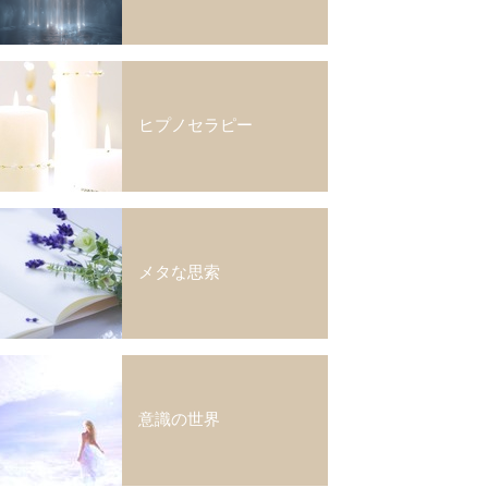
ヒプノセラピー
メタな思索
意識の世界