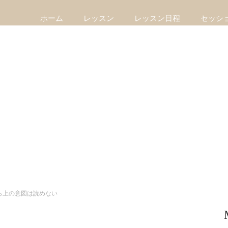
ホーム
レッスン
レッスン日程
セッシ
ら上の意図は読めない