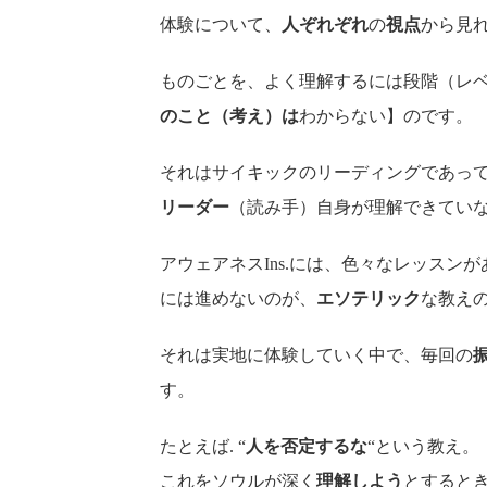
体験について、
人ぞれぞれ
の
視点
から見
ものごとを、よく理解するには段階（レベ
のこと（考え）は
わからない】のです。
それはサイキックのリーディングであっ
リーダー
（読み手）自身が理解できてい
アウェアネスIns.には、色々なレッス
には進めないのが、
エソテリック
な教え
それは実地に体験していく中で、毎回の
す。
たとえば. “
人を否定するな
“という教え。
これをソウルが深く
理解しよう
とすると