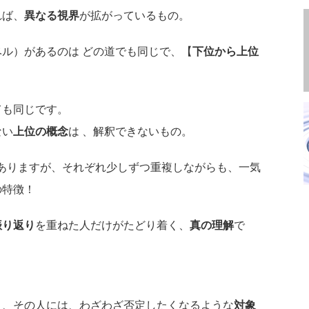
れば、
異なる視界
が拡がっているもの。
ル）があるのは どの道でも同じで、【
下位から上位
ても同じです。
ない
上位の概念
は 、解釈できないもの。
ンがありますが、それぞれ少しずつ重複しながらも、一気
の特徴！
振り返り
を重ねた人だけがたどり着く、
真の理解
で
き、その人には、わざわざ否定したくなるような
対象