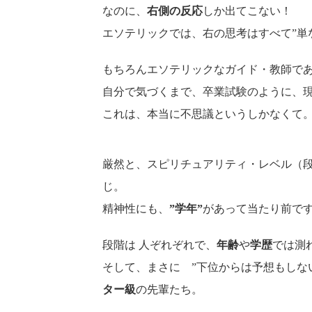
なのに、
右側の反応
しか出てこない！
エソテリックでは、右の思考はすべて”単
もちろんエソテリックなガイド・教師で
自分で気づくまで、卒業試験のように、
これは、本当に不思議というしかなくて
厳然と、スピリチュアリティ・レベル（段
じ。
精神性にも、
”学年”
があって当たり前で
段階は 人ぞれぞれで、
年齢
や
学歴
では測
そして、まさに ”下位からは予想もしな
ター級
の先輩たち。