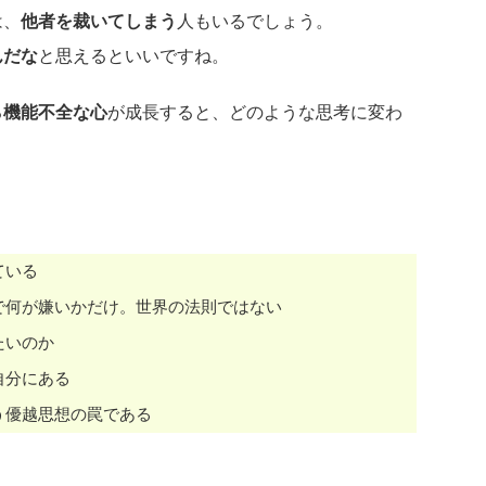
は、
他者を裁いてしまう
人もいるでしょう。
んだな
と思えるといいですね。
る
機能不全な心
が成長すると、どのような思考に変わ
ている
で何が嫌いかだけ。世界の法則ではない
たいのか
自分にある
う優越思想の罠である