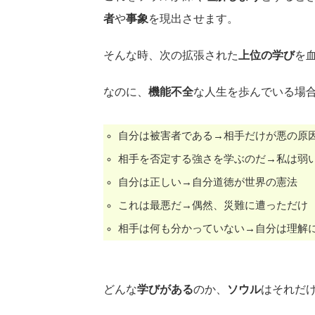
者
や
事象
を現出させます。
そんな時、次の拡張された
上位の学び
を
なのに、
機能不全
な人生を歩んでいる場
自分は被害者である→相手だけが悪の原
相手を否定する強さを学ぶのだ→私は弱
自分は正しい→自分道徳が世界の憲法
これは最悪だ→偶然、災難に遭っただけ
相手は何も分かっていない→自分は理解
どんな
学びがある
のか、
ソウル
はそれだ