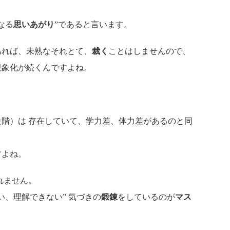
なる
思いあがり
”であると言います。
あれば、未熟なそれとて、
裁く
ことはしませんので、
現象化が続くんですよね。
。
階）は 存在していて、学力差、体力差があるのと同
すよね。
れません。
い、理解できない” 気づきの
鍛錬
をしているのが
マス