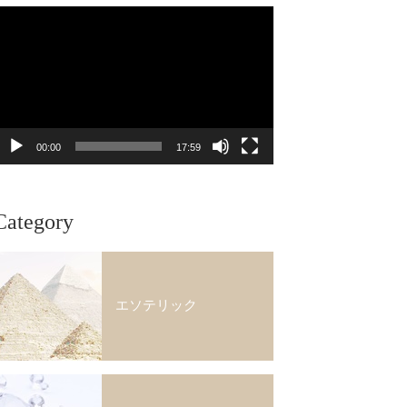
動
画
プ
レ
ー
ヤ
ー
00:00
17:59
Category
エソテリック