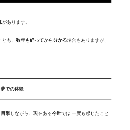
味
があります。
ことも、
数年も経って
から
分かる
場合もありますが、
。
夢での体験
ら
目撃
しながら、現在ある
今世
では 一度も感じたこと