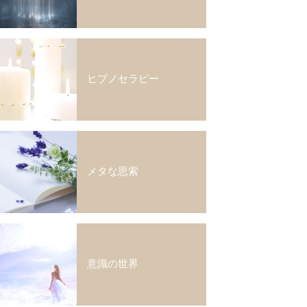
ヒプノセラピー
メタな思索
意識の世界