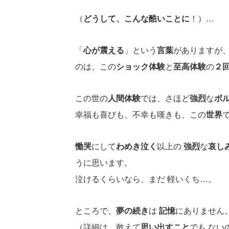
（
どうして、こんな酷いことに
！）…
「
心が震える
」という
言葉
がありますが
のは、この
ショック体験
と
至高体験
の
２
この世の
人間体験
では、さほど
強烈
な
ボ
幸福も喜びも、不幸も嘆きも、この
世界
慟哭
にして
わめき泣く
以上の
強烈
な
哀し
うに思います。
泣けるくらいなら、まだ 軽いくち…。
ところで、
夢の続き
は
記憶
にありません
（詳細は、敢えて
思い出すこと
でも ない