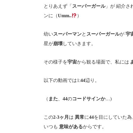
とりあえず「
スーパーガール
」が
紹介さ
ンに（
Umm..
）
幼い
スーパーマン
と
スーパーガール
が
宇
星が
崩壊
していきます。
その様子を
宇宙
から観る場面で、私には
以下の動画では1:
44
辺り。
（
また
、
44
の
コードサインか
…)
この
2-3ヶ月
は
異常
に
44
を目にしていた為
いつも
意味がある
からです。