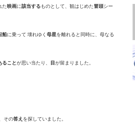
れた
映画
に
該当する
ものとして、観はじめた
冒頭
シー
宙船
に乗って 壊れゆく
母星
を離れると同時に、母なる
あること
が思い当たり、
目
が留まりました。
、その
答え
を探していました。