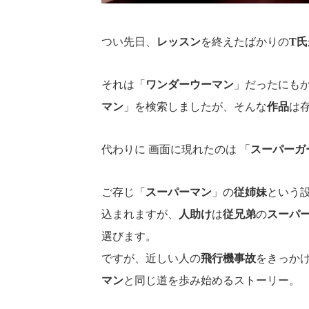
つい先日、
レッスン
を終えたばかりの
T氏
それは「
ワンダーウーマン
」だったにも
マン
」を検索しましたが、そんな
作品
は
代わりに 画面に現れたのは 「
スーパーガ
ご存じ「
スーパーマン
」の
従姉妹
という
込まれますが、
人助け
は
従兄弟
の
スーパ
選びます。
ですが、近しい人の
飛行機事故
をきっか
マン
と同じ道を歩み始めるストーリー。