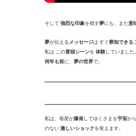
そして
強烈な印象
を残す
夢
にも、また
意
夢
が伝える
メッセージ
は すぐ
察知できる
私は この
冒頭シーン
を
体験
していました
何年も前
に、
夢の世界
で。
私は、母星が
爆発
してゆくさまを
宇宙
か
のない
激しいショック
を覚えます。