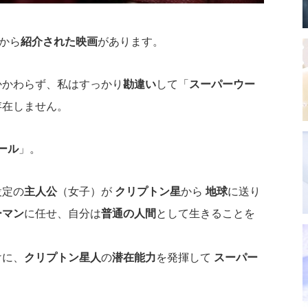
から
紹介された映画
があります。
かかわらず、私はすっかり
勘違い
して「
スーパーウー
存在しません。
ール
」。
設定の
主人公
（女子）が
クリプトン星
から
地球
に送り
ーマン
に任せ、自分は
普通の人間
として生きることを
けに、
クリプトン星人
の
潜在能力
を発揮して
スーパー