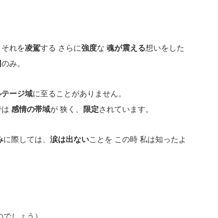
、それを
凌駕
する さらに
強度
な
魂が震える
想いをした
回
のみ。
ルテージ域
に至ることがありません。
では
感情の帯域
が 狭く、
限定
されています。
み
に際しては、
涙は出ない
ことを この時 私は知ったよ
。
のでしょう）