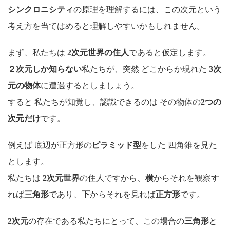
シンクロニシティ
の原理を理解するには、この次元という
考え方を当てはめると理解しやすいかもしれません。
まず、私たちは
2次元世界の住人
であると仮定します。
２次元しか知らない
私たちが、突然 どこからか現れた
3次
元の物体
に遭遇するとしましょう。
すると 私たちが知覚し、認識できるのは その物体の
2つの
次元だけ
です。
例えば 底辺が正方形の
ピラミッド型
をした 四角錐を見た
とします。
私たちは
2次元世界
の住人ですから、
横
からそれを観察す
れば
三角形
であり、
下
からそれを見れば
正方形
です。
2次元
の存在である私たちにとって、この場合の
三角形
と