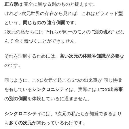
正方形
は 完全に異なる別のものと捉えます。
けれど 3次元世界の存在から見れば、これはピラミッド型
という、
同じものの 違う側面
です。
2次元の私たちには それらが同一のモノの ”
別の現れ
” だな
んて 全く気づくことができません。
それを理解するためには、
高い次元の体験や知識
が
必要
な
のです。
同じように、この3次元で起こる 2つの出来事が 同じ特徴
を有している
シンクロニシティ
は、実際には
1つの出来事
の
別の側面
を体験しているに過ぎません。
シンクロニシティ
には、3次元の私たちが知覚できるより
も
多くの次元
が関わっているわけです。