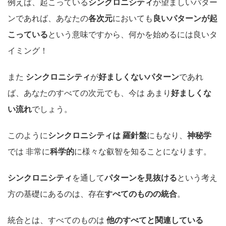
例えば、起こっている
シンクロニシティ
が望ましいパター
ンであれば、あなたの
各次元
においても
良いパターンが起
こっている
という意味ですから、何かを始めるには良いタ
イミング！
また
シンクロニシティ
が
好ましくないパターン
であれ
ば、あなたのすべての次元でも、今は あまり
好ましくな
い流れ
でしょう。
このように
シンクロニシティは
羅針盤
にもなり、
神秘学
では 非常に
科学的
に様々な叡智を知ることになります。
シンクロニシティ
を通して
パターンを見抜ける
という考え
方の基礎にあるのは、存在
すべてのものの統合
。
統合とは、すべてのものは
他のすべてと関連している