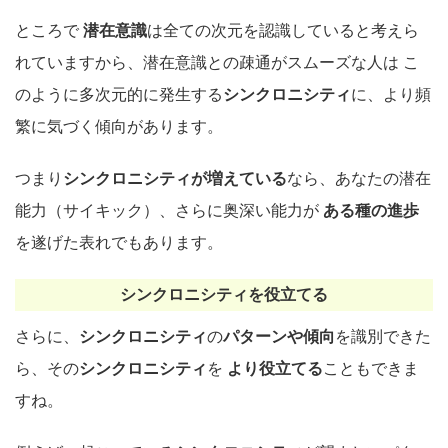
ところで
潜在意識
は全ての次元を認識していると考えら
れていますから、潜在意識との疎通がスムーズな人は こ
のように多次元的に発生する
シンクロニシティ
に、より頻
繁に気づく傾向があります。
つまり
シンクロニシティが増えている
なら、あなたの潜在
能力（サイキック）、さらに奥深い能力が
ある種の進歩
を遂げた表れでもあります。
シンクロニシティを役立てる
さらに、
シンクロニシティ
の
パターンや傾向
を識別できた
ら、その
シンクロニシティ
を
より役立てる
こともできま
すね。