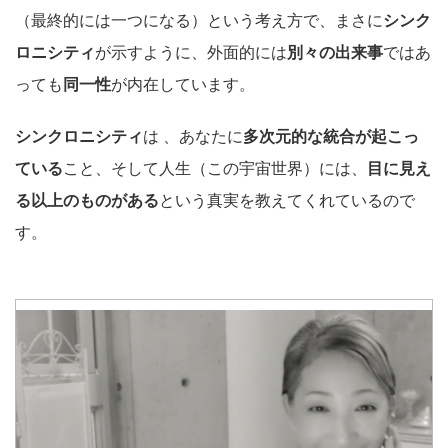
（最終的には一つになる）という考え方で、まさに
シンク
ロニシティ
が示すように、外面的には
別々の出来事
ではあ
っても
同一性
が内在しています。
シンクロニシティ
は 、あなたに
多次元的な統合が起こっ
ている
こと、そして人生（この宇宙世界）には、
目に見え
る以上のものがある
という真実を教えてくれているので
す。