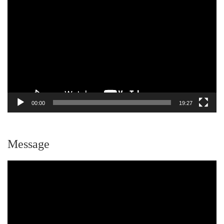
画
プ
レ
ー
ヤ
ー
00:00
19:27
Message
動
画
プ
レ
ー
ヤ