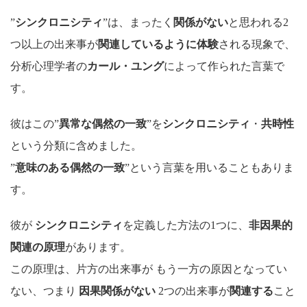
”
シンクロニシティ
”は、まったく
関係がない
と思われる2
つ以上の出来事が
関連しているように体験
される現象で、
分析心理学者の
カール・ユング
によって作られた言葉で
す。
彼はこの”
異常な偶然の一致
”を
シンクロニシティ
・
共時性
という分類に含めました。
”
意味のある偶然の一致
”という言葉を用いることもありま
す。
彼が
シンクロニシティ
を定義した方法の1つに、
非因果的
関連の原理
があります。
この原理は、片方の出来事が もう一方の原因となってい
ない、つまり
因果関係がない
2つの出来事が
関連する
こと