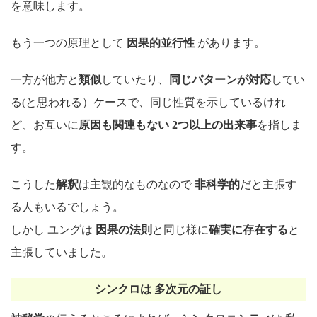
を意味します。
もう一つの原理として
因果的並行性
があります。
一方が他方と
類似
していたり、
同じパターンが対応
してい
る(と思われる）ケースで、同じ性質を示しているけれ
ど、お互いに
原因も関連もない 2つ以上の出来事
を指しま
す。
こうした
解釈
は主観的なものなので
非科学的
だと主張す
る人もいるでしょう。
しかし ユングは
因果の法則
と同じ様に
確実に存在する
と
主張していました。
シンクロは 多次元の証し