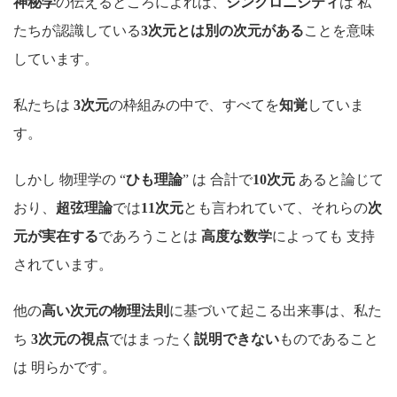
神秘学
の伝えるところによれば、
シンクロニシティ
は 私
たちが認識している
3次元とは別の次元がある
ことを意味
しています。
私たちは
3次元
の枠組みの中で、すべてを
知覚
していま
す。
しかし 物理学の “
ひも理論
” は 合計で
10次元
あると論じて
おり、
超弦理論
では
11次元
とも言われていて、それらの
次
元が実在する
であろうことは
高度な数学
によっても 支持
されています。
他の
高い次元の物理法則
に基づいて起こる出来事は、私た
ち
3次元の視点
ではまったく
説明できない
ものであること
は 明らかです。